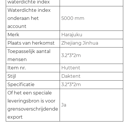
waterdichte index
Waterdichte index
onderaan het
5000 mm
account
Merk
Harajuku
Plaats van herkomst
Zhejiang Jinhua
Toepasselijk aantal
3.2*3*2m
mensen
Item nr.
Huttent
Stijl
Daktent
Specificatie
3.2*3*2m
Of het een speciale
leveringsbron is voor
Ja
grensoverschrijdende
export