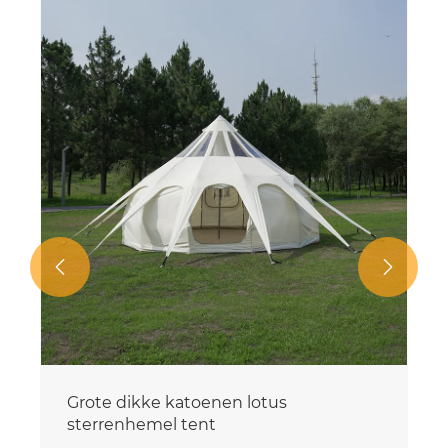


Grote capaciteit buiten kampeertent
Bekijk meer >>