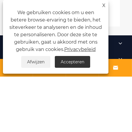
tenten buitenbar nok?
X
Bekijk meer >>
We gebruiken cookies om u een
betere browse-ervaring te bieden, het
siteverkeer te analyseren en de inhoud
te personaliseren. Door deze site te
gebruiken, gaat u akkoord met ons
Over ons
gebruik van cookies.
Privacybeleid
Producten
Afwijzen
Accepteren




Nieuws
Neem contact met ons op
Links
Sitemap
RSS
XML
Privacybeleid
Copyright © 2025 Zhejiang Harajuku Industry and