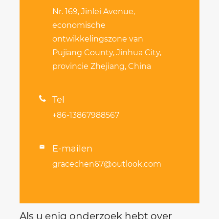
Nr. 169, Jinlei Avenue,
economische
ontwikkelingszone van
Pujiang County, Jinhua City,
provincie Zhejiang, China

Tel
+86-13867988567
E-mailen

gracechen67@outlook.com
Als u enig onderzoek hebt over