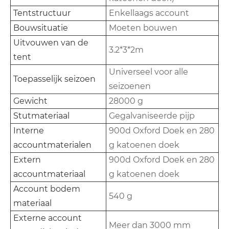
Tentstructuur
Enkellaags account
Bouwsituatie
Moeten bouwen
Uitvouwen van de
3.2*3*2m
tent
Universeel voor alle
Toepasselijk seizoen
seizoenen
Gewicht
28000 g
Stutmateriaal
Gegalvaniseerde pijp
Interne
900d Oxford Doek en 280
accountmaterialen
g katoenen doek
Extern
900d Oxford Doek en 280
accountmateriaal
g katoenen doek
Account bodem
540 g
materiaal
Externe account
Meer dan 3000 mm