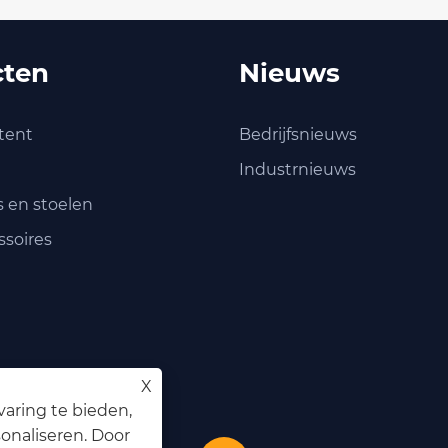
cten
Nieuws
 tent
Bedrijfsnieuws
Industrnieuws
s en stoelen
soires
X
aring te bieden,
onaliseren. Door