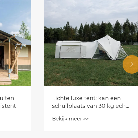

uiten
Lichte luxe tent: kan een
istent
schuilplaats van 30 kg echt
een balans bieden tussen
Bekijk meer >>
glampingcomfort en
duurzaamheid in alle
seizoenen?