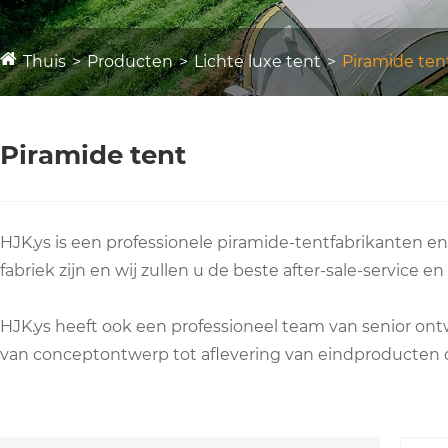
Thuis
Producten
Lichte luxe tent
Piramide ten
Piramide tent
HJK.ys is een professionele piramide-tentfabrikanten en
fabriek zijn en wij zullen u de beste after-sale-service en
HJK.ys heeft ook een professioneel team van senior o
van conceptontwerp tot aflevering van eindproducten o