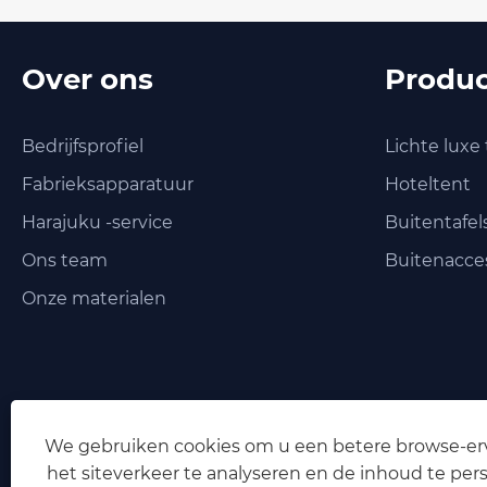
Over ons
Produ
Bedrijfsprofiel
Lichte luxe
Fabrieksapparatuur
Hoteltent
Harajuku -service
Buitentafel
Ons team
Buitenacces
Onze materialen
We gebruiken cookies om u een betere browse-erv
het siteverkeer te analyseren en de inhoud te pers