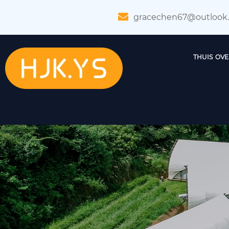
gracechen67@outlook
THUIS
OVE