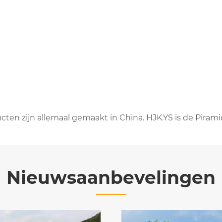
ten zijn allemaal gemaakt in China. HJK.YS is de Piramid
Nieuwsaanbevelingen