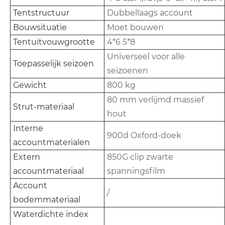
Tentstructuur
Dubbellaags account
Bouwsituatie
Moet bouwen
Tentuitvouwgrootte
4*6 5*8
Universeel voor alle
Toepasselijk seizoen
seizoenen
Gewicht
800 kg
80 mm verlijmd massief
Strut-materiaal
hout
Interne
900d Oxford-doek
accountmaterialen
Extern
850G clip zwarte
accountmateriaal
spanningsfilm
Account
/
bodemmateriaal
Waterdichte index