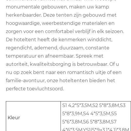
monumentale gebouwen, maken uw kamp
herkenbaarder. Deze tenten zijn gebouwd met
hoogwaardige, weerbestendige materialen en
zorgen voor een comfortabel verblijf in elk seizoen.
De hoteltent heeft de kenmerken winddicht,
regendicht, ademend, duurzaam, constante
temperatuur en afneembaar. Spreek met
autoriteit, kwaliteitsborging is betrouwbaar. Of u
nu op zoek bent naar een romantisch uitje of een
familie-avontuur, onze hoteltenten bieden het
perfecte toevluchtsoord.
S1 4,2*5*3,5M,S2 5*8*3,8M,S3
5*8*3,9M,S4 4*5*3,5M,S5
Kleur
5*6*3,8M,S6 5*8*3,8M,S7
4*6*3,5M,YS1(5*9+3,1*4,1)*3,8M