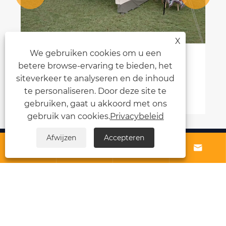
X
We gebruiken cookies om u een
Tunneltenten: een nieuwe ervaring
betere browse-ervaring te bieden, het
voor buitenavonturen
siteverkeer te analyseren en de inhoud
te personaliseren. Door deze site te
Bekijk meer >>
gebruiken, gaat u akkoord met ons
gebruik van cookies.
Privacybeleid
Afwijzen
Accepteren
Over ons




Producten
Nieuws
Neem contact met ons op