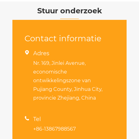
Stuur onderzoek
Contact informatie

Adres
Nr. 169, Jinlei Avenue,
economische
ontwikkelingszone van
Pujiang County, Jinhua City,
provincie Zhejiang, China

Tel
+86-13867988567