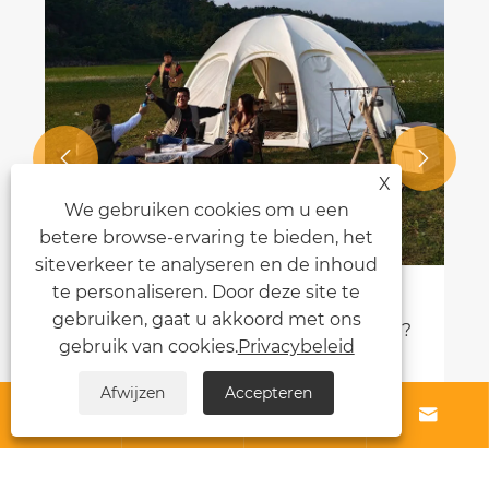


X
We gebruiken cookies om u een
betere browse-ervaring te bieden, het
siteverkeer te analyseren en de inhoud
te personaliseren. Door deze site te
Innovatieve hoteltentoplossingen
gebruiken, gaat u akkoord met ons
leiden de nieuwe trend van luxe
gebruik van cookies.
Privacybeleid
outdoor-gastvrijheid
Bekijk meer >>
Afwijzen
Accepteren




Over ons