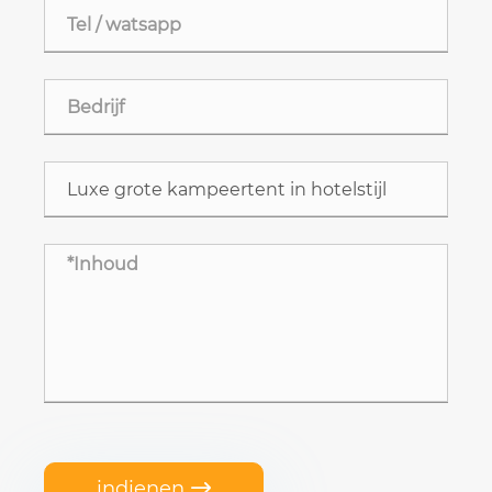
indienen
